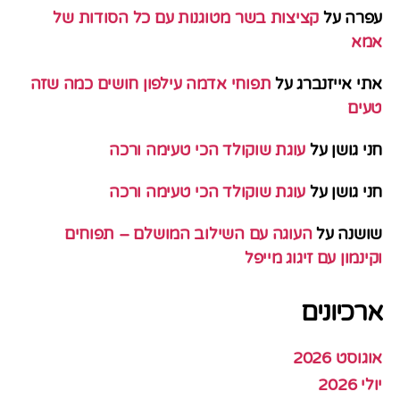
עפרה
על
קציצות בשר מטוגנות עם כל הסודות של
אמא
אתי אייזנברג
על
תפוחי אדמה עילפון חושים כמה שזה
טעים
חני גושן
על
עוגת שוקולד הכי טעימה ורכה
חני גושן
על
עוגת שוקולד הכי טעימה ורכה
שושנה
על
העוגה עם השילוב המושלם – תפוחים
וקינמון עם זיגוג מייפל
ארכיונים
אוגוסט 2026
יולי 2026