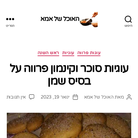
האוכל של אמא
חיפוש
תפריט
האוכל
של
אמא
קטגוריות
עוגות פרווה
עוגיות
ראש השנה
עוגיות סוכר וקינמון פרווה על
בסיס שמן
על
מאת
האוכל של אמא
ינואר 19, 2023
אין תגובות
המחבר
תאריך
עוגי
הפוסט
פוסט
סוכ
וקינ
פרוו
על
בסי