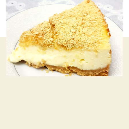
מטורפת
ב
–
10
דקות
המתכון
שסחף
את
הרשת