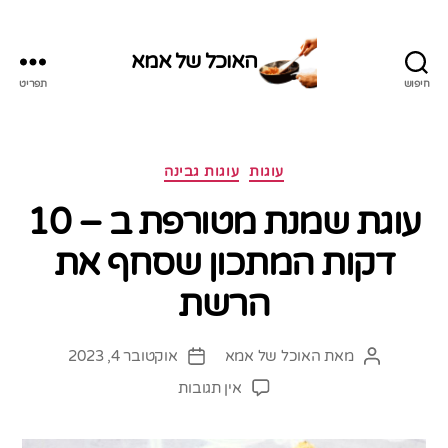
האוכל של אמא
חיפוש
תפריט
האוכל
של
אמא
קטגוריות
עוגות
עוגות גבינה
עוגת שמנת מטורפת ב – 10
דקות המתכון שסחף את
הרשת
מאת
האוכל של אמא
אוקטובר 4, 2023
המחבר
תאריך
הפוסט
פוסט
על
אין תגובות
עוגת
שמנת