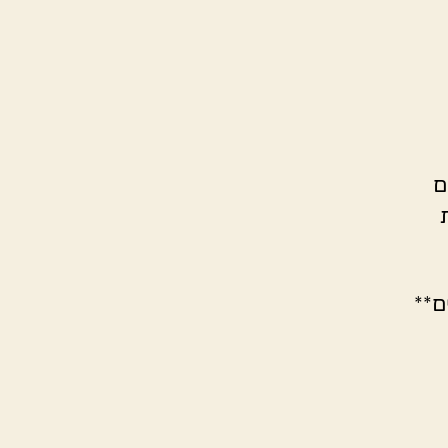
ם
ם**