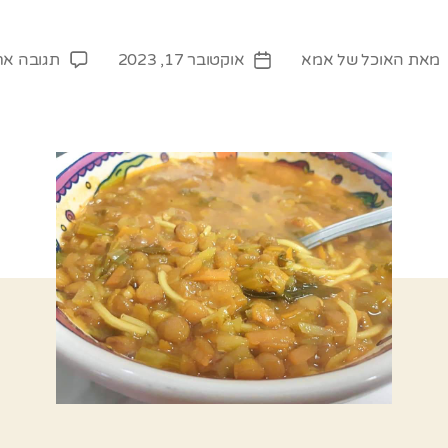
מאת
האוכל של אמא
אוקטובר 17, 2023
תגובה א
חבר
תאריך
וסט
פוסט