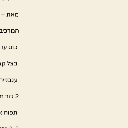
מאת – ש
המרכיבי
כוס עדש
בצל קצ
עגבנייה
2 גזר מגורד
תפוח א