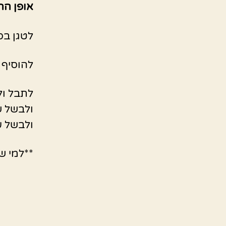
אופן הה
לטגן בס
להוסיף 
לתבל ול
ולבשל ש
ולבשל עוד 10 דקות וזהו 
**למי ש