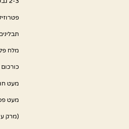
2-3 גבעולי סלרי קצוצים
פטרוזיל
תבלינים:
מלח פל
כורכום
מעט חוו
מעט פפר
(מרק עו