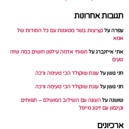
תגובות אחרונות
עפרה
על
קציצות בשר מטוגנות עם כל הסודות של
אמא
אתי אייזנברג
על
תפוחי אדמה עילפון חושים כמה שזה
טעים
חני גושן
על
עוגת שוקולד הכי טעימה ורכה
חני גושן
על
עוגת שוקולד הכי טעימה ורכה
שושנה
על
העוגה עם השילוב המושלם – תפוחים
וקינמון עם זיגוג מייפל
ארכיונים