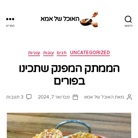
האוכל של אמא
חיפוש
תפריט
האוכל
של
אמא
קטגוריות
UNCATEGORIZED
חגים
עוגות
עוגיות
הממתק המפנק שתכינו
בפורים
על
מאת
האוכל של אמא
פברואר 7, 2024
3 תגובות
המחבר
תאריך
הממ
הפוסט
פוסט
המפ
שתכי
בפו