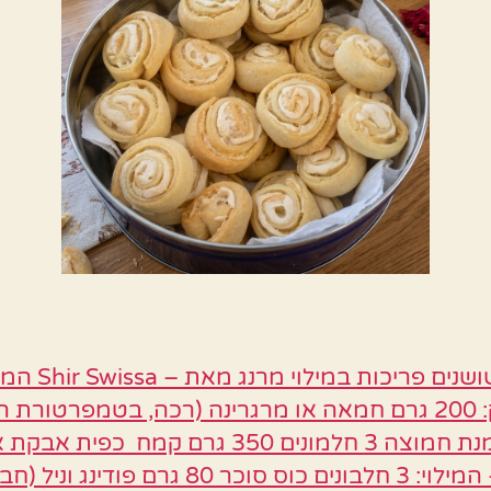
עוגיות שושנים פריכות ב
– לבצק: 200 גרם חמאה או מרגרינה (רכה, בטמפרטורת 
גביע שמנת חמוצה 3 חלמונים 350 גרם קמח כפית א
לקצף – המילוי: 3 חלבונים כוס סוכר 80 גרם פודינג ונ