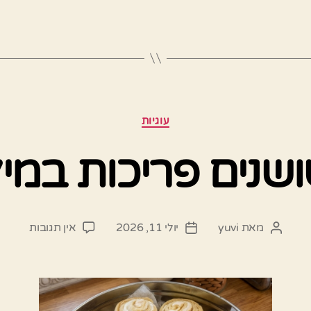
קטגוריות
עוגיות
ושנים פריכות במיל
על
מאת
yuvi
יולי 11, 2026
אין תגובות
המחבר
תאריך
עוגיות
הפוסט
פוסט
שושנים
פריכות
במילוי
מרנג