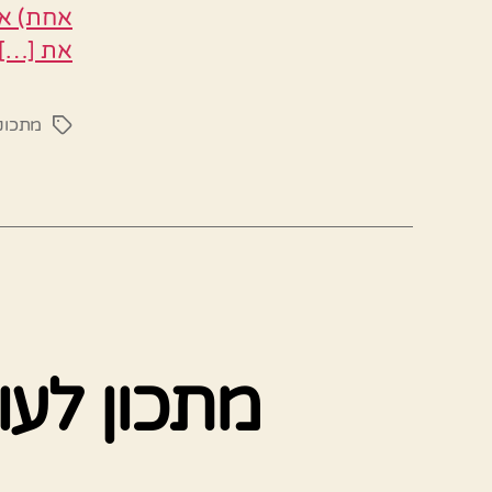
אחת) או
את […]
מתכוני
תגיות
מתכון לעוג