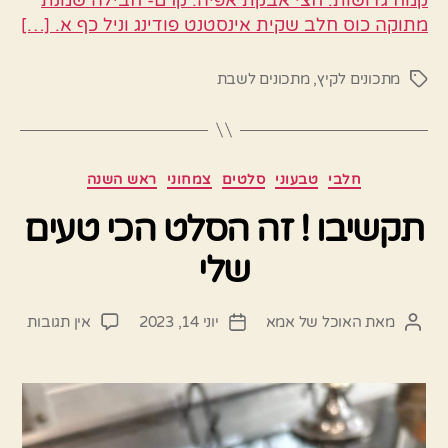
מתוקה כוס חלב שקית אינסטנט פודינג וניל כף א. […]
מתכונים לקיץ
,
מתכונים לשבת
תגיות
קטגוריות
חלבי
טבעוני
סלטים
צמחוני
ראש השנה
תקשיבו ! זה הסלט הכי טעים
שלי
על
מאת
האוכל של אמא
יוני 14, 2023
אין תגובות
המחבר
תאריך
תקשי
הפוסט
פוסט
!
זה
הסלט
הכי