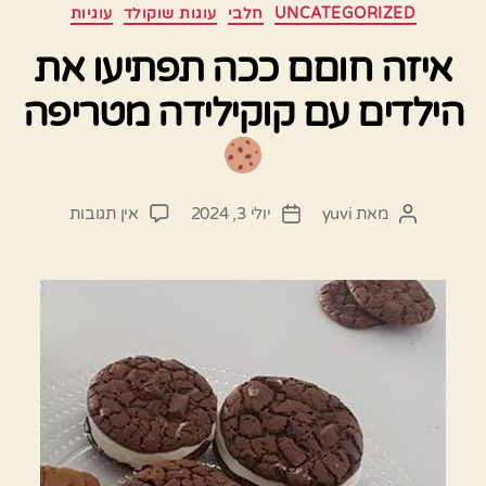
קטגוריות
UNCATEGORIZED
חלבי
עוגות שוקולד
עוגיות
איזה חוםם ככה תפתיעו את
הילדים עם קוקילידה מטריפה
על
מאת
yuvi
יולי 3, 2024
אין תגובות
המחבר
תאריך
איזה
הפוסט
פוסט
חוםם
ככה
תפתיעו
את
הילדים
עם
קוקילידה
מטריפה