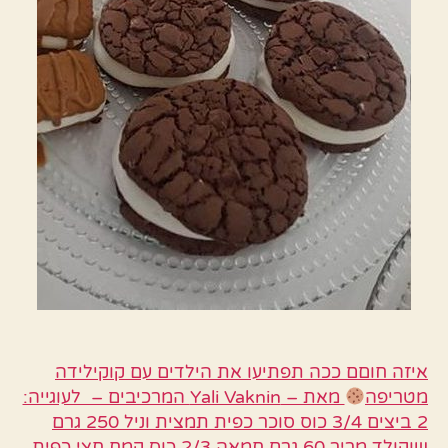
איזה חוםם ככה תפתיעו את הילדים עם קוקילידה
מטריפה
מאת – Yali Vaknin המרכיבים – לעוגייה:
2 ביצים 3/4 כוס סוכר כפית תמצית וניל 250 גרם
שוקולד מריר 60 גרם חמאה 2/3 כוס קמח חצי כפית