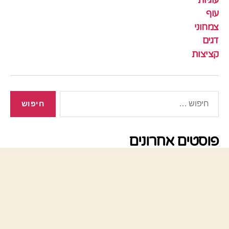
עוף
צמחוני
דגים
קציצות
חיפוש:
פוסטים אחרונים
מתכון לעוגת אגוזים ומייפל בחושה וקלה להכנה –
טעימה בטירוף!
וואו איזה עוגה מיוחדת
חטיף גרעינים ללא גלוטן טעים וגם בריא