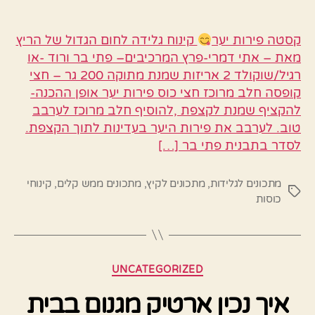
קסטה פירות יער
קינוח גלידה לחום הגדול של הריץ
מאת – אתי דמרי-פרץ המרכיבים– פתי בר ורוד -או
רגיל/שוקולד 2 אריזות שמנת מתוקה 200 גר – חצי
קופסה חלב מרוכז חצי כוס פירות יער אופן ההכנה-
להקציף שמנת לקצפת ,להוסיף חלב מרוכז לערבב
טוב. לערבב את פירות היער בעדינות לתוך הקצפת.
לסדר בתבנית פתי בר […]
מתכונים לגלידות
,
מתכונים לקיץ
,
מתכונים ממש קלים
,
קינוחי
תגיות
כוסות
קטגוריות
UNCATEGORIZED
איך נכין ארטיק מגנום בבית