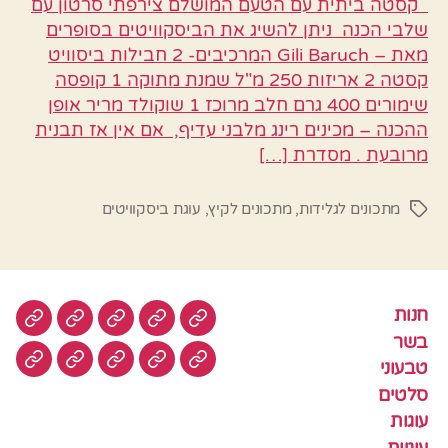
קסטה ביתית עם הטעם המושלם צירפתי סרטון עם
שלבי הכנה ניתן להשיג את הביסקוויטים בסופרים
מאת – Gili Baruch המרכיבים- 2 חבילות ביסוויט
קסטה 2 אריזות 250 מ"ל שמנת מתוקה 1 קופסה
שימורים 400 גרם חלב מרוכז 1 שוקולד מריר אופן
ההכנה – מכינים רינג מלבני עדיף, אם אין אז תבנית
מרובעת . מסדרת […]
מתכונים לגלידות
,
מתכונים לקיץ
,
עוגת ביסקוויטים
תגיות
חנות
חנות
בשר
טבעוני
סלטים
עוגות
בשר
טבעוני
עוגיות
עוף
צמחוני
דגים
קציצ
סלטים
עוגות
עוגיות