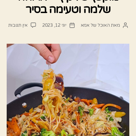
שלמה וטעימה בסיר
על
מאת
האוכל של אמא
יוני 12, 2023
אין תגובות
המחבר
תאריך
מוקפ
הפוסט
פוסט
של
קיץ
–
ארוח
שלמ
וטעי
בסיר