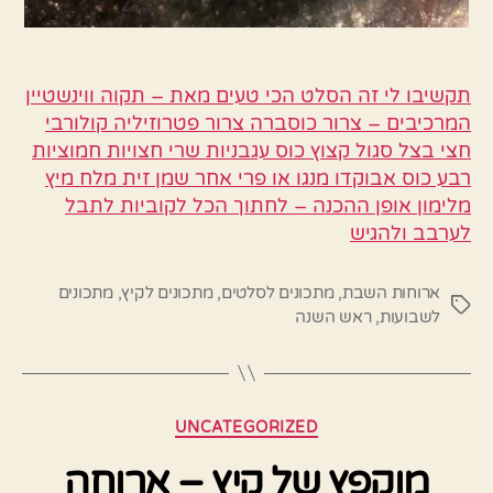
תקשיבו לי זה הסלט הכי טעים מאת – תקוה ווינשטיין
המרכיבים – צרור כוסברה צרור פטרוזיליה קולורבי
חצי בצל סגול קצוץ כוס עגבניות שרי חצויות חמוציות
רבע כוס אבוקדו מנגו או פרי אחר שמן זית מלח מיץ
מלימון אופן ההכנה – לחתוך הכל לקוביות לתבל
לערבב ולהגיש
ארוחות השבת
,
מתכונים לסלטים
,
מתכונים לקיץ
,
מתכונים
תגיות
לשבועות
,
ראש השנה
קטגוריות
UNCATEGORIZED
מוקפץ של קיץ – ארוחה