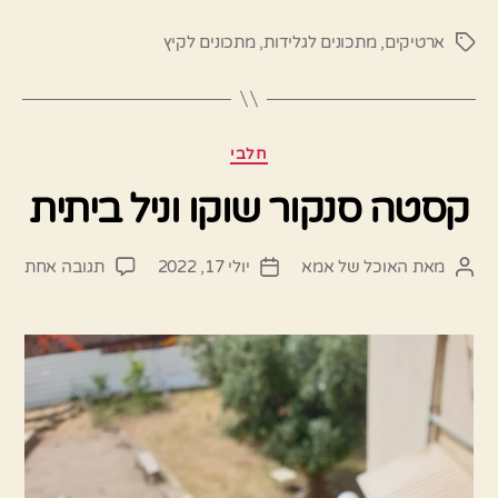
ארטיקים
,
מתכונים לגלידות
,
מתכונים לקיץ
תגיות
קטגוריות
חלבי
קסטה סנקור שוקו וניל ביתית
על
מאת
האוכל של אמא
יולי 17, 2022
תגובה אחת
המחבר
תאריך
קסט
הפוסט
פוסט
סנקו
שוקו
וניל
ביתי