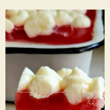
לי
לקיץ
הלוהט
–
עוגה
מקררת
ומנחמת