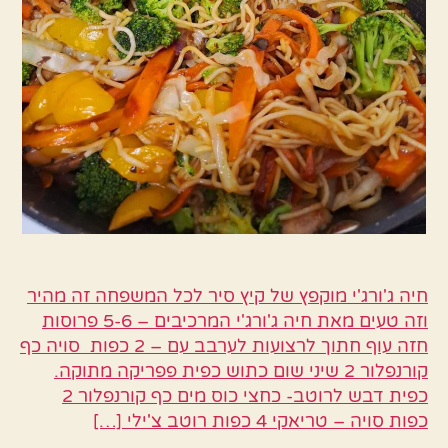
חיה ג'ורג'י מוקפץ של קיץ סיר לכל המשפחה זה מהיר
וזה טעים מאת חיה ג'ורג'י המרכיבים – 5-6 פרוסות
חזה עוף חתוך לרצועות לערבב עם – 2 כפות סויה כף
קורנפלור 2 שיני שום כתוש כפית פפריקה מתוקה.
כפית דבש לרוטב- כחצי כוס מים כף קורנפלור 2
כפות סויה – טריאקי 4 כפות רוטב צ'ילי […]