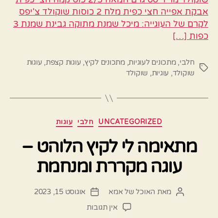
אבקת אפייה חצי כפית מלח 2 כוסות שוקולד צ'יפס
לקרם של העוגייה: מיכל שמנת מתוקה גבינת שמנת 3
כפות […]
חלבי
,
מתכונים לעוגיות
,
מתכונים לקיץ
,
עוגות קצפת
,
עוגות
תגיות
שוקולד
,
עוגיות
,
שוקולד
קטגוריות
UNCATEGORIZED
חלבי
עוגות
מתאימה לי לקיץ הלוהט –
עוגה מקררת ומנחמת
מאת
האוכל של אמא
אוגוסט 15, 2023
המחבר
תאריך
הפוסט
פוסט
על
אין תגובות
מתאימה