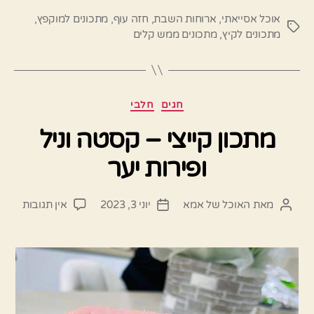
אוכל אסייאתי
,
ארוחות השבת
,
חזה עוף
,
מתכונים למוקפץ
,
תגיות
מתכונים לקיץ
,
מתכונים ממש קלים
קטגוריות
חגים
חלבי
מתכון קייצי – קסטה וניל
ופירות יער
על
מאת
האוכל של אמא
יוני 3, 2023
אין תגובות
המחבר
תאריך
מתכון
הפוסט
פוסט
קייצי
–
קסטה
וניל
ופירות
יער