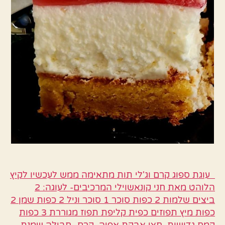
עוגת ספוג קרם וג'לי תות מתאימה ממש לעכשיו לקיץ
הלוהט מאת חני קונאשוילי המרכיבים- לעוגה: 2
ביצים שלמות 2 כפות סוכר 1 סוכר וניל 2 כפות שמן 2
כפות מיץ תפוזים כפית קליפת תפוז מגוררת 3 כפות
קמח גדושות. חצי אבקת אפיה. קרם- חבילה שמנת