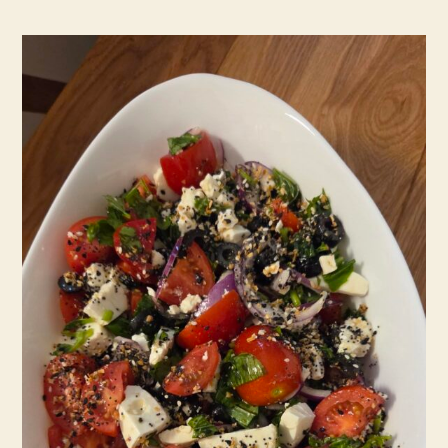
עגבניות
קיצי,
רענן
וצבעוני
בסגנון
ים
תיכוני