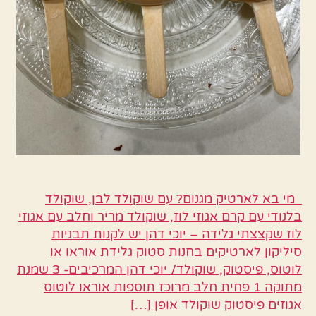
מי בא לארטיק מגנום? עם שוקולד לבן, שוקולד
בלנודי עם קרם אגוזי לוז, שוקולד מריר וחלב עם אגוזי
לוז שקצצתי גלידה – יוכי דהן יש לקנות תבניות
סיליקון לארטיקים בחנות סטוק גלידת אוראו או
לוטוס, פיסטוק, שוקולד/ יוכי דהן המרכיבים- 3 שמנת
מתוקה 1 פחית חלב מרוכז תוספות אוראו לוטוס
אגוזים פיסטוק שוקולד אופן […]