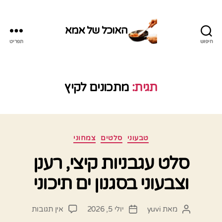
האוכל של אמא
חיפוש
תפריט
האוכל
של
אמא
תגית:
מתכונים לקיץ
קטגוריות
טבעוני
סלטים
צמחוני
סלט עגבניות קיצי, רענן
וצבעוני בסגנון ים תיכוני
על
מאת
yuvi
יולי 5, 2026
אין תגובות
המחבר
תאריך
סלט
הפוסט
פוסט