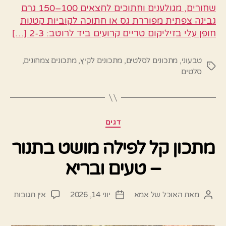
שחורים, מגולענים וחתוכים לחצאים 100–150 גרם
גבינה צפתית מפוררת גס או חתוכה לקוביות קטנות
חופן עלי בזיליקום טריים קרועים ביד לרוטב: 2-3 […]
טבעוני
,
מתכונים לסלטים
,
מתכונים לקיץ
,
מתכונים צמחונים
,
תגיות
סלטים
קטגוריות
דגים
מתכון קל לפילה מושט בתנור
– טעים ובריא
על
מאת
האוכל של אמא
יוני 14, 2026
אין תגובות
המחבר
תאריך
מתכו
הפוסט
פוסט
קל