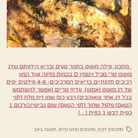
מתכון: פילה מושט בתנור טעים ובריא הידעתם שדג
מושט טרי מכיל ויטמין D בכמות מזינה ועוד המון
רכיבים תזונתיים בריאים המרכיבים- 4-6 פילטים יפים
של דג מושט (אמנון), עדיף טריים (אפשר להשתמש
בכל דג אחר שאוהבים) רבע כוס שמן זית מלח (לפי
הטעם) פלפל שחור (לפי הטעם) שום גבישי/כורכום 1
כפית דבש 1 כפית […]
מתכונים לקיץ
,
מתכונים ממש קלים
,
תשעה באב
תגיות